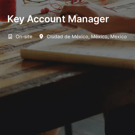
Key Account Manager
On-site
Ciudad de México
,
México
,
Mexico